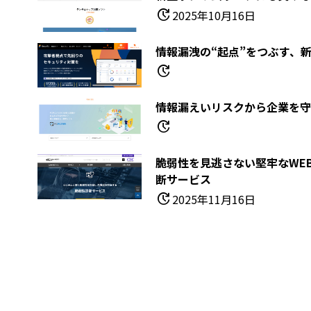
update
2025年10月16日
情報漏洩の“起点”をつぶす、新時
update
情報漏えいリスクから企業を守る―
update
脆弱性を見逃さない堅牢なWE
断サービス
update
2025年11月16日