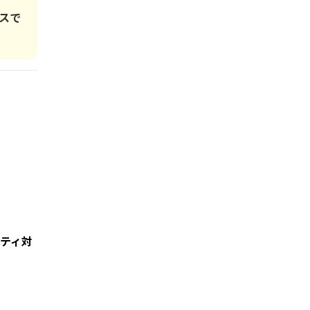
スで
ティ対