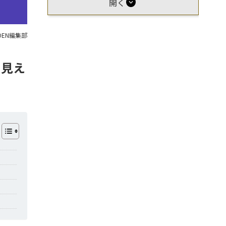
expand_circle_down
開く
OEN編集部
に見え