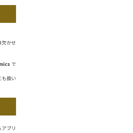
は欠かせ
mics
で
にも扱い
るアプリ