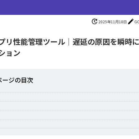
update
edit
2025年11月18日
G
プリ性能管理ツール｜遅延の原因を瞬時
ション
ページの⽬次