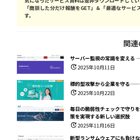
気になったサービス資料は是非ダウンロードしてい
「商談した分だけ報酬をGET」＆「最適なサービ
す。
関連
サーバー監視の常識を変える ― A
update
2025年10月11日
標的型攻撃から企業を守る——
update
2025年10月22日
毎日の脆弱性チェックで守りを
策を実現する新しい選択肢
update
2025年11月16日
新型ランサムウェアにも負けない