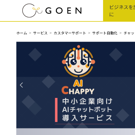
Skip
ビジネスを
to
に
the
content
ホーム
サービス
カスタマーサポート
サポート自動化
チャッ