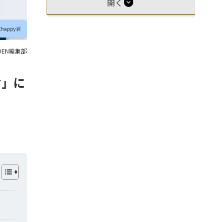
expand_circle_down
開く
OEN編集部
君」に