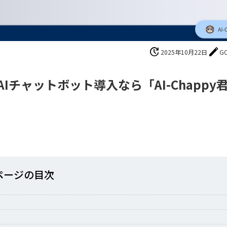
update
edit
2025年10月22日
G
チャットボット導入なら「AI-Chappy
ページの⽬次