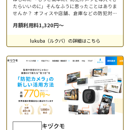
たらいいのに」そんなふうに思ったことはありま
せんか？ オフィスや店舗、倉庫などの防犯対策
は、いまや欠かせない業務のひとつです。しかし
月額利用料1,320円～
実際には、「初期費用が高そう」「録画の管理が
面倒」「設置が難しそう」といった理由で、なか
lukuba（ルクバ）の詳細はこちら
なか導入に踏み切れない方も多いのではないでし
ょうか。 そんなお悩みを解決してくれるのが、ク
ラウ
キヅクモ