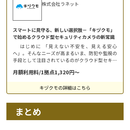
株式会社ラネット
スマートに見守る、新しい選択肢－「キヅクモ」
で始めるクラウド型セキュリティカメラの新常識
はじめに 「見えない不安を、見える安心
へ」。そんなニーズが高まるいま、防犯や監視の
手段として注目されているのがクラウド型セキュ
リティカメラです。 でも実際に導入しようとする
月額利用料/1拠点1,320円～
と、こんな悩みを感じたことはありませんか？
「設定が面倒そう」「通信が不安定になりそう」
キヅクモの詳細はこちら
「月額費用が高そう」…。 そんなモヤモヤを、す
っきり解消してくれるのがキヅクモ。シンプルな
使いやす
まとめ