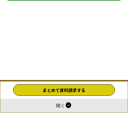
まとめて資料請求する
expand_circle_down
開く
ホーム
運営
報酬付与について
掲載をご希望の企業様
お問い合わせ
利用規約
プライバシーポリシー