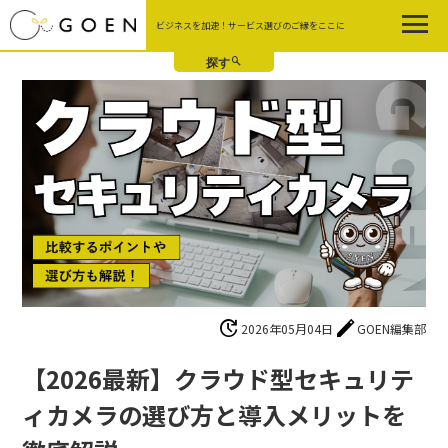
Skip
ビジネスを加速！サービス選びのご縁をここに
to
the
content
update
edit
2026年05月04日
GOEN編集部
【2026最新】クラウド型セキュリテ
ィカメラの選び方と導入メリットを