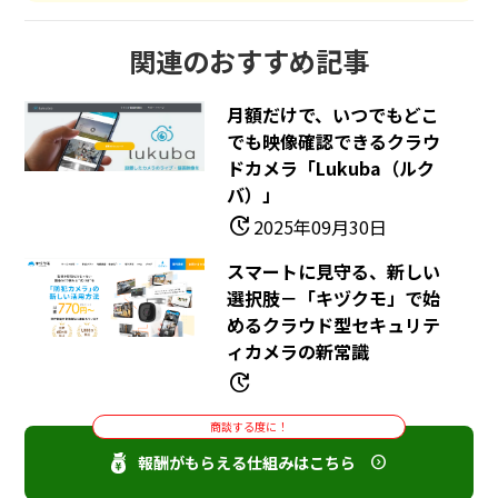
関連のおすすめ記事
月額だけで、いつでもどこ
でも映像確認できるクラウ
ドカメラ「lukuba（ルク
バ）」
update
2025年09月30日
スマートに見守る、新しい
選択肢－「キヅクモ」で始
めるクラウド型セキュリテ
ィカメラの新常識
update
商談する度に！
報酬がもらえる仕組みはこちら