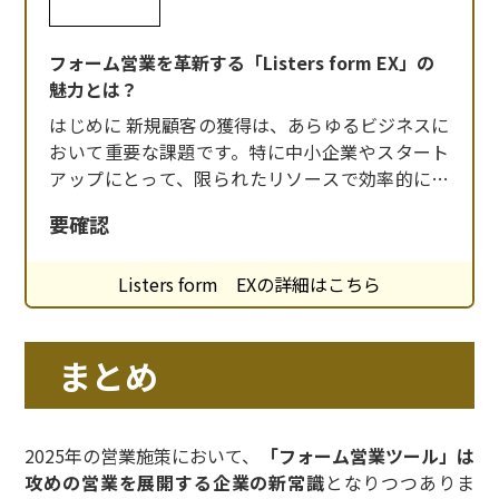
フォーム営業を革新する「Listers form EX」の
魅力とは？
はじめに 新規顧客の獲得は、あらゆるビジネスに
おいて重要な課題です。特に中小企業やスタート
アップにとって、限られたリソースで効率的に営
業活動を行うことは容易ではありません。そんな
要確認
中、問い合わせフォームを活用した営業手法が注
目されています。 「Listers form EX」は、Webサ
Listers form EXの詳細はこちら
イトの問い合わせフォームに自動で営業メッセー
ジを送信することで、新規商談の
まとめ
2025年の営業施策において、
「フォーム営業ツール」は
攻めの営業を展開する企業の新常識
となりつつありま