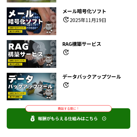
メール暗号化ソフト
update
2025年11月19日
RAG構築サービス
update
データバックアップツール
update
商談する度に！
報酬がもらえる仕組みはこちら