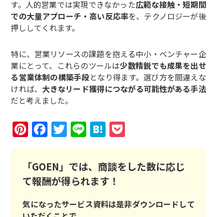
す。人的営業では実現できなかった
広範な接触・短期間
での大量アプローチ・高い反応率
を、テクノロジーが後
押ししてくれます。
特に、営業リソースの課題を抱える中小・ベンチャー企
業にとって、これらのツールは
少数精鋭でも成果を出せ
る営業体制の構築手段
となり得ます。選び方を間違えな
ければ、
大きなリード獲得につながる可能性がある手法
だと考えました。
Pinterest
Facebook
Twitter
Line
Hatena
Pocket
「GOEN」では、商談をした数に応じ
て報酬が得られます！
気になったサービス資料は是非ダウンロードして
いただくことで、