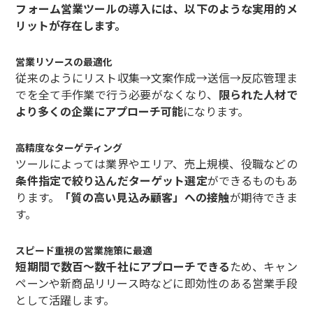
フォーム営業ツールの導入には、以下のような実用的メ
リットが存在します。
営業リソースの最適化
従来のようにリスト収集→文案作成→送信→反応管理ま
でを全て手作業で行う必要がなくなり、
限られた人材で
より多くの企業にアプローチ可能
になります。
高精度なターゲティング
ツールによっては業界やエリア、売上規模、役職などの
条件指定で絞り込んだターゲット選定
ができるものもあ
ります。
「質の高い見込み顧客」への接触
が期待できま
す。
スピード重視の営業施策に最適
短期間で数百～数千社にアプローチできる
ため、キャン
ペーンや新商品リリース時などに即効性のある営業手段
として活躍します。