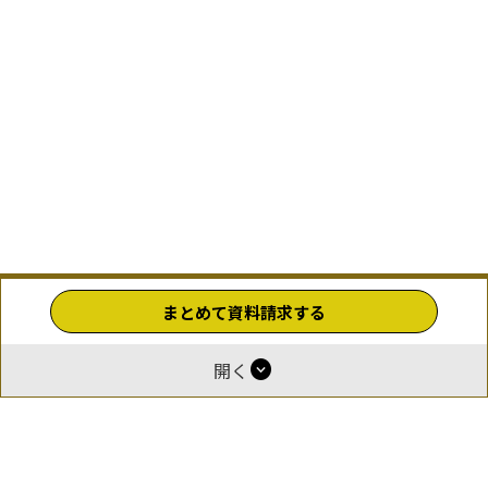
まとめて資料請求する
expand_circle_down
開く
ホーム
運営
報酬付与について
掲載をご希望の企業様
お問い合わせ
利用規約
プライバシーポリシー