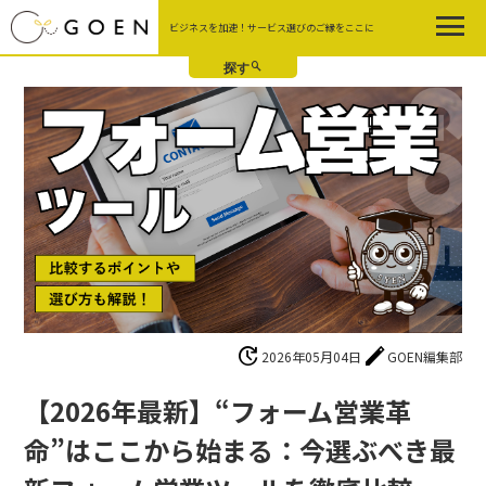
Skip
ビジネスを加速！サービス選びのご縁をここに
to
the
content
update
edit
2026年05月04日
GOEN編集部
【2026年最新】“フォーム営業革
命”はここから始まる：今選ぶべき最