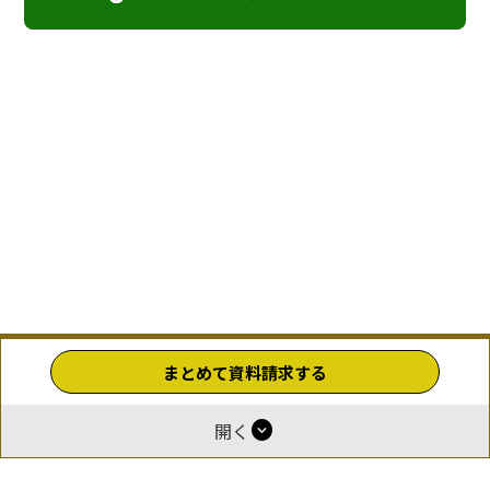
まとめて資料請求する
expand_circle_down
開く
ホーム
運営
報酬付与について
掲載をご希望の企業様
お問い合わせ
利用規約