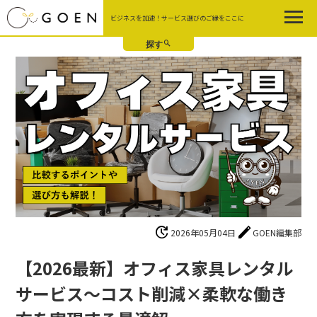
Skip
ビジネスを加速！サービス選びのご縁をここに
to
the
content
update
edit
2026年05月04日
GOEN編集部
【2026最新】オフィス家具レンタル
サービス〜コスト削減×柔軟な働き