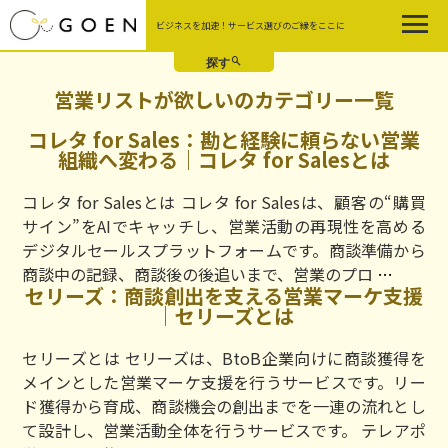
Skip
ビジネスを加速！サービス選びのご縁をここに
to
the
content
営業リストが欲しいのカテゴリー一覧
コレタ for Sales：勘と経験に頼らない営業
組織へ変わる｜コレタ for Salesとは
コレタ for Salesとは コレタ for Salesは、顧客の“購買
サイン”をAIでキャッチし、営業活動の再現性を高める
デジタルセールスプラットフォームです。商談準備から
コ
商談中の記録、商談後の後追いまで、営業のプロ
…
セリーズ：商談創出を支える営業マーケ支援
レ
｜セリーズとは
タ
for
セリーズとは セリーズは、BtoB企業向けに商談獲得を
Sales：
メインとした営業マーケ支援を行うサービスです。リー
勘
ド獲得から育成、商談機会の創出までを一連の流れとし
と
て設計し、営業活動全体を行うサービスです。 テレアポ
経