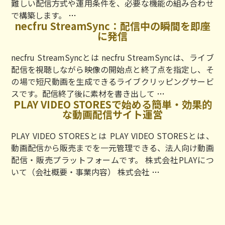
難しい配信方式や運用条件を、必要な機能の組み合わせ
ケ
株
で構築します。
…
テ
necfru StreamSync：配信中の瞬間を即座
式
ィ
に発信
会
ン
社
グ
necfru StreamSyncとは necfru StreamSyncは、ライブ
ネ
（旧：
配信を視聴しながら映像の開始点と終了点を指定し、そ
ク
配
の場で短尺動画を生成できるライブクリッピングサービ
フ
配
necfru
スです。配信終了後に素材を書き出して
…
ル
PLAY VIDEO STORESで始める簡単・効果的
メ
StreamSync：
の
な動画配信サイト運営
ー
配
動
ル）：
信
画
PLAY VIDEO STORESとは PLAY VIDEO STORESとは、
商
中
配
動画配信から販売までを一元管理できる、法人向け動画
談
の
信
配信・販売プラットフォームです。 株式会社PLAYにつ
創
瞬
サ
PLAY
いて（会社概要・事業内容） 株式会社
…
出
間
ー
VIDEO
を
を
ビ
STORES
支
即
ス：
で
え
座
要
始