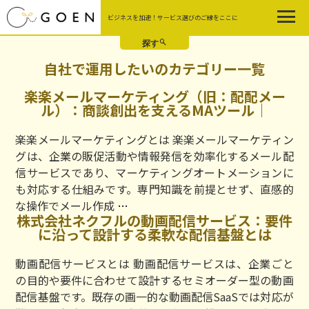
Skip
ビジネスを加速！サービス選びのご縁をここに
to
the
content
自社で運用したいのカテゴリー一覧
楽楽メールマーケティング（旧：配配メー
ル）：商談創出を支えるMAツール｜
楽楽メールマーケティングとは 楽楽メールマーケティン
グは、企業の販促活動や情報発信を効率化するメール配
信サービスであり、マーケティングオートメーションに
も対応する仕組みです。専門知識を前提とせず、直感的
楽
な操作でメール作成
…
株式会社ネクフルの動画配信サービス：要件
楽
に沿って設計する柔軟な配信基盤とは
メ
ー
動画配信サービスとは 動画配信サービスは、企業ごと
ル
の目的や要件に合わせて設計するセミオーダー型の動画
マ
配信基盤です。既存の画一的な動画配信SaaSでは対応が
ー