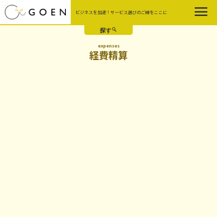
Skip
ビジネスを加速！サービス選びのご縁をここに
to
the
content
expenses
経費精算