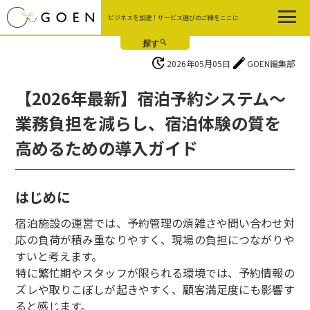
Skip
ビジネスを加速！サービス選びのご縁をここに
to
the
content
update
edit
2026年05月05日
GOEN編集部
【2026年最新】宿泊予約システム〜
業務負担を減らし、宿泊体験の質を
高めるための導入ガイド
はじめに
宿泊施設の運営では、予約管理の煩雑さや問い合わせ対
応の負荷が積み重なりやすく、現場の負担につながりや
すいと考えます。
特に繁忙期やスタッフが限られる環境では、予約情報の
ズレや取りこぼしが起きやすく、顧客満足度にも影響す
ると感じます。