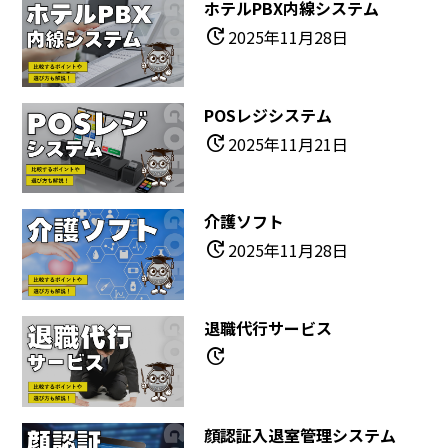
ホテルPBX内線システム
update
2025年11月28日
POSレジシステム
update
2025年11月21日
介護ソフト
update
2025年11月28日
退職代行サービス
update
顔認証入退室管理システム