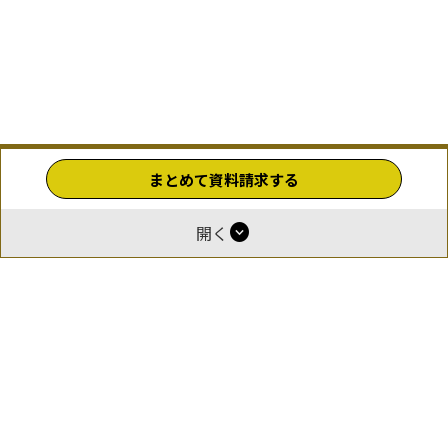
まとめて資料請求する
expand_circle_down
開く
ホーム
運営
報酬付与について
掲載をご希望の企業様
お問い合わせ
利用規約
プライバシーポリシー
© 2026 GOEN（ゴエン）