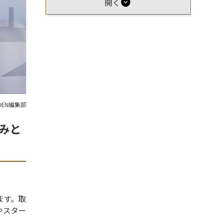
expand_circle_down
開く
OEN編集部
みと
ます。取
やスター