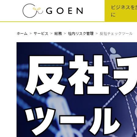
Skip
ビジネスを
to
に
the
content
ホーム
サービス
総務
社内リスク管理
反社チェックツール