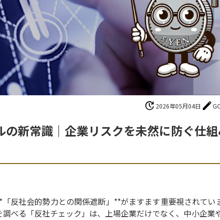
update
edit
2026年05月04日
G
ールの新常識｜企業リスクを未然に防ぐ仕組
*「反社会的勢力との関係遮断」**がますます重要視されてい
を調べる「反社チェック」は、上場企業だけでなく、中小企業