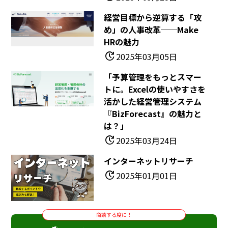
経営目標から逆算する「攻
め」の人事改革──Make
HRの魅力
update
2025年03月05日
「予算管理をもっとスマー
トに。Excelの使いやすさを
活かした経営管理システム
『BizForecast』の魅力と
は？」
update
2025年03月24日
インターネットリサーチ
update
2025年01月01日
商談する度に！