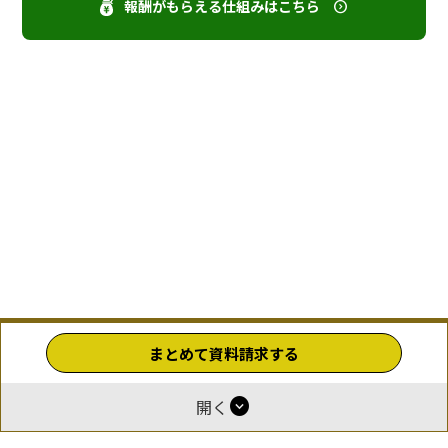
報酬がもらえる仕組みはこちら
まとめて資料請求する
expand_circle_down
開く
ホーム
運営
報酬付与について