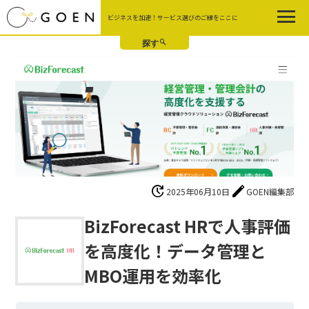
Skip
ビジネスを加速！サービス選びのご縁をここに
to
the
content
update
edit
2025年06月10日
GOEN編集部
BizForecast HRで人事評価
を高度化！データ管理と
MBO運用を効率化