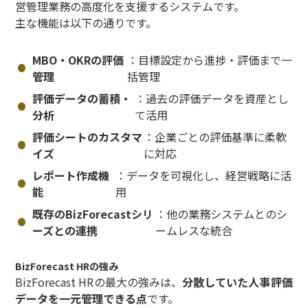
営管理業務の高度化を支援するシステムです。
主な機能は以下の通りです。
MBO・OKRの評価
：目標設定から進捗・評価まで一
管理
括管理
評価データの蓄積・
：過去の評価データを資産とし
分析
て活用
評価シートのカスタマ
：企業ごとの評価基準に柔軟
イズ
に対応
レポート作成機
：データを可視化し、経営戦略に活
能
用
既存のBizForecastシリ
：他の業務システムとのシ
ーズとの連携
ームレスな統合
BizForecast HRの強み
BizForecast HRの最大の強みは、
分散していた人事評価
データを一元管理できる点
です。