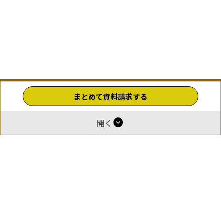
まとめて資料請求する
expand_circle_down
開く
ホーム
運営
報酬付与について
掲載をご希望の企業様
お問い合わせ
利用規約
プライバシーポリシー
© 2026 GOEN（ゴエン）