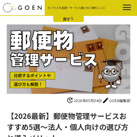
Skip
ビジネスを加速！サービス選びのご縁をここに
to
the
content
update
edit
2026年05月04日
GOEN編集部
【2026最新】郵便物管理サービスお
すすめ5選〜法人・個人向けの選び方