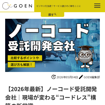
Skip
ビジネスを加速！サービス選びのご縁をここに
to
the
content
update
edit
2026年05月04日
GOEN編集部
【2026年最新】ノーコード受託開発
会社｜現場が変わる“コードレス”構