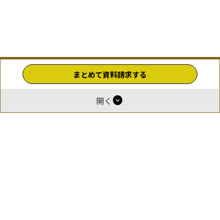
まとめて資料請求する
expand_circle_down
開く
ホーム
運営
報酬付与について
掲載をご希望の企業様
お問い合わせ
利用規約
プライバシーポリシー
© 2026 GOEN（ゴエン）