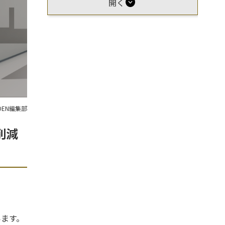
expand_circle_down
開く
OEN編集部
削減
います。