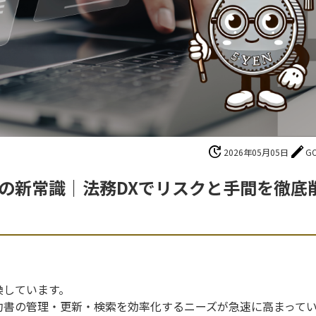
update
edit
2026年05月05日
G
ムの新常識｜法務DXでリスクと手間を徹底
換しています。
約書の管理・更新・検索を効率化するニーズが急速に高まって