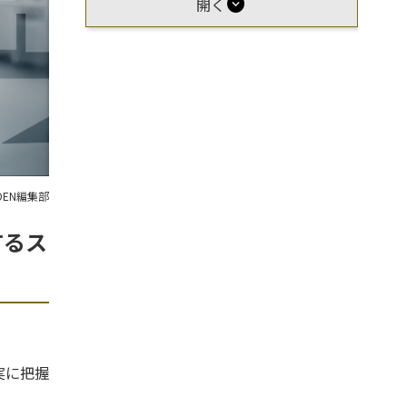
expand_circle_down
開く
OEN編集部
するス
実に把握