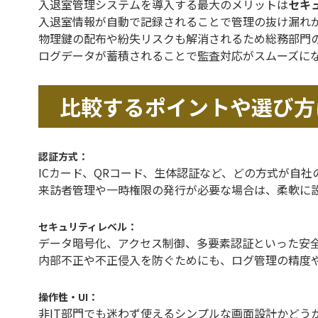
入退室管理システムを導入する最大のメリットは
セキ
入退室情報が自動で記録されることで管理の抜け漏れ
物理鍵の配布や紛失リスクも解消されるため総務部門
ログデータが蓄積されることで監査対応がスムーズに
比較するポイントや選び方
認証方式：
ICカード、QRコード、生体認証など、どの方式が自
来訪者管理や一時権限の発行が必要な場合は、柔軟に
セキュリティレベル：
データ暗号化、アクセス制御、多要素認証といった安
内部不正や不正侵入を防ぐためにも、ログ管理の精度
操作性・UI：
非IT部門でも迷わず使えるシンプルな画面設計かどう