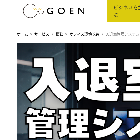
Skip
ビジネスを
to
に
the
content
ホーム
サービス
総務
オフィス環境改善
入退室管理システム