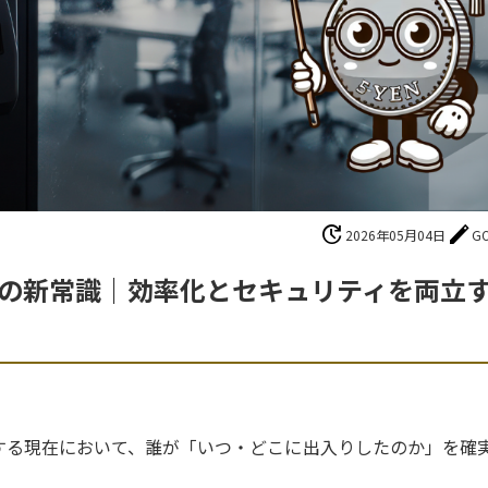
update
edit
2026年05月04日
G
ムの新常識｜効率化とセキュリティを両立
する現在において、誰が「いつ・どこに出入りしたのか」を確