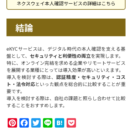
ネクスウェイ本人確認サービスの詳細はこちら
企業のニーズに応えるのが、ネクスウェイ本人確
認サービスです。 今回は、230社以上が導入し
結論
eKYCサービスは、デジタル時代の本人確認を支える基
盤として、
セキュリティと利便性の両立
を実現します。
特に、オンライン完結を求める企業やリモートサービス
を展開する業種にとっては導入効果が高いといえます。
導入を検討する際は、
認証精度・セキュリティ・コス
ト・法令対応
といった観点を総合的に比較することが重
要です。
導入を検討する際は、自社の課題と照らし合わせて比較
することをおすすめします。
Pinterest
Facebook
Twitter
Line
Hatena
Pocket