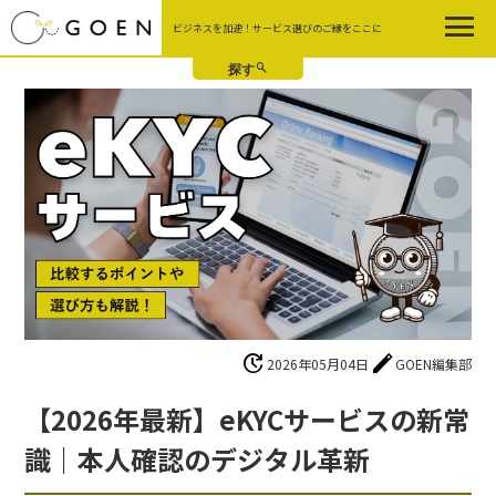
Skip
ビジネスを加速！サービス選びのご縁をここに
to
the
content
update
edit
2026年05月04日
GOEN編集部
【2026年最新】eKYCサービスの新常
識｜本人確認のデジタル革新