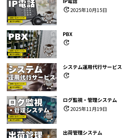
IP電話
update
2025年10月15日
PBX
update
システム運用代行サービス
update
ログ監視・管理システム
update
2025年11月19日
出荷管理システム