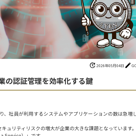
update
edit
2026年05月04日
G
｜企業の認証管理を効率化する鍵
り、社員が利用するシステムやアプリケーションの数は急増
セキュリティリスクの増大が企業の大きな課題となっています
a Service）」です。