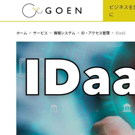
Skip
ビジネスを
to
に
the
content
ホーム
サービス
情報システム
ID・アクセス管理
IDaaS