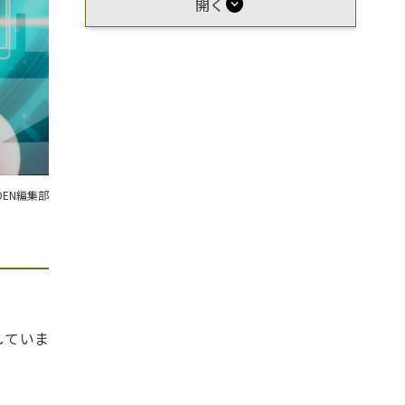
expand_circle_down
開く
OEN編集部
していま
。