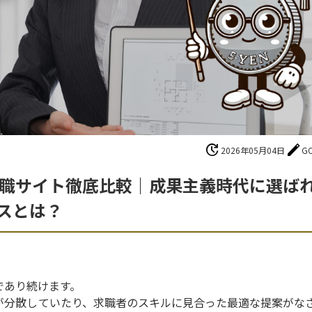
update
edit
2026年05月04日
G
転職サイト徹底比較｜成果主義時代に選ば
スとは？
であり続けます。
が分散していたり、求職者のスキルに見合った最適な提案がな