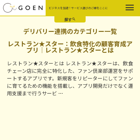
Skip
ビジネスを加速！サービス選びのご縁をここに
to
the
content
デリバリー連携のカテゴリー一覧
レストラン★スター：飲食特化の顧客育成ア
プリ｜レストラン★スターとは
レストラン★スターとは レストラン★スターは、飲食
チェーン店に完全に特化した、ファン倶楽部運営をサポ
ートするアプリです。新規客をリピーターにしてファン
に育てるための機能を搭載し、アプリ開発だけでなく運
レ
用支援まで行うサービ
…
ス
ト
ラ
ン
★
ス