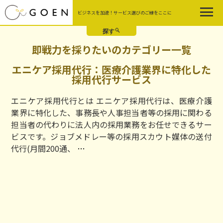
Skip
ビジネスを加速！サービス選びのご縁をここに
to
the
content
即戦力を採りたいのカテゴリー一覧
エニケア採用代行：医療介護業界に特化した
採用代行サービス
エニケア採用代行とは エニケア採用代行は、医療介護
業界に特化した、事務長や人事担当者等の採用に関わる
担当者の代わりに法人内の採用業務をお任せできるサー
ビスです。ジョブメドレー等の採用スカウト媒体の送付
エ
代行(月間200通、
…
ニ
ケ
ア
採
用
代