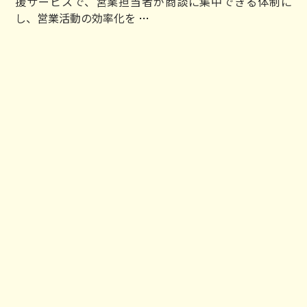
援サービスで、営業担当者が商談に集中できる体制に
験
イ
し、営業活動の効率化を
…
に
ン
頼
サ
ら
イ
な
ド
い
セ
営
ー
業
ル
組
ス
織
パ
へ
ー
変
ト
わ
ナ
る
ー
｜
サ
コ
ー
レ
ビ
タ
ス：