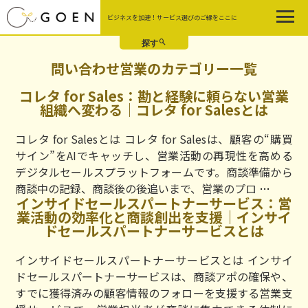
Skip
ビジネスを加速！サービス選びのご縁をここに
to
the
content
問い合わせ営業のカテゴリー一覧
コレタ for Sales：勘と経験に頼らない営業
組織へ変わる｜コレタ for Salesとは
コレタ for Salesとは コレタ for Salesは、顧客の“購買
サイン”をAIでキャッチし、営業活動の再現性を高める
デジタルセールスプラットフォームです。商談準備から
コ
商談中の記録、商談後の後追いまで、営業のプロ
…
インサイドセールスパートナーサービス：営
レ
業活動の効率化と商談創出を支援｜インサイ
タ
ドセールスパートナーサービスとは
for
Sales：
インサイドセールスパートナーサービスとは インサイ
勘
ドセールスパートナーサービスは、商談アポの確保や、
と
すでに獲得済みの顧客情報のフォローを支援する営業支
経