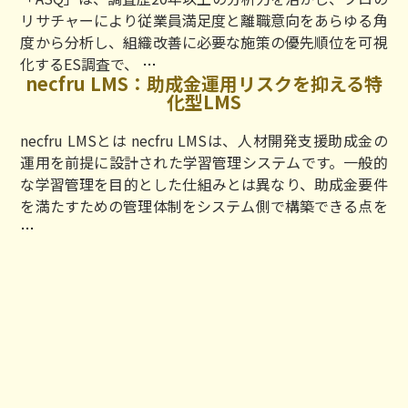
ク
リサチャーにより従業員満足度と離職意向をあらゆる角
（OFFICE
度から分析し、組織改善に必要な施策の優先順位を可視
DOCK）』：
『ASQ』：
化するES調査で、
…
組
necfru LMS：助成金運用リスクを抑える特
組
織
化型LMS
織
成
改
necfru LMSとは necfru LMSは、人材開発支援助成金の
長
善
運用を前提に設計された学習管理システムです。一般的
と
の
な学習管理を目的とした仕組みとは異なり、助成金要件
業
具
を満たすための管理体制をシステム側で構築できる点を
務
体
necfru
…
改
策
LMS：
善
ま
助
を
で
成
支
導
金
援
く
運
す
【非
用
る
SaaS
リ
成
型】
ス
長