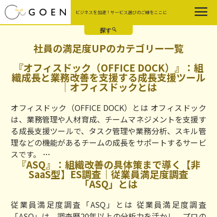
Skip
ビジネスを加速！サービス選びのご縁をここに
to
the
content
社員の満足度UPのカテゴリー一覧
『オフィスドック（OFFICE DOCK）』：組
織成長と業務改善を支援する成長支援ツール
｜オフィスドックとは
オフィスドック（OFFICE DOCK）とは オフィスドック
は、業務管理や人材育成、チームマネジメントを支援す
る成長支援ツールで、タスク管理や業務分析、スキル管
理などの機能があるチームの成長をサポートするサービ
『オ
スです。
…
『ASQ』：組織改善の具体策まで導く【非
フ
SaaS型】ES調査｜従業員満足度調査
ィ
「ASQ」とは
ス
ド
従業員満足度調査「ASQ」とは 従業員満足度調査
ッ
「ASQ」は、調査歴20年以上の分析力を活かし、プロの