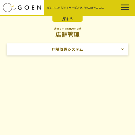
Skip
ビジネスを加速！サービス選びのご縁をここに
to
the
content
store management
店舗管理
店舗管理システム