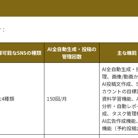
す：
AI全自動生成・投稿の
録可能なSNSの種類
主な機能
管理回数
AI全自動生成・
理、画像/動画
AI投稿文作成、
カウントの目標
大4種類
150回/月
資料学習機能、A
分析・自動レポ
成、タスク管理
AI広告作成機能
機能（予約投稿