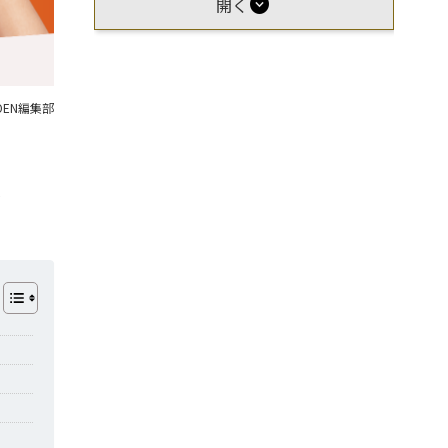
expand_circle_down
開く
OEN編集部
化