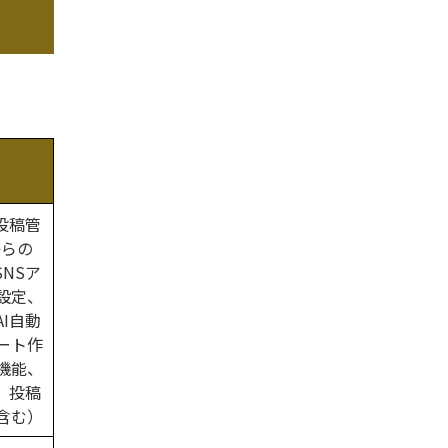
投稿管
からの
SNSア
設定、
I自動
ート作
機能、
、投稿
含む）