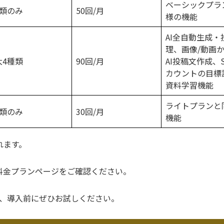
ベーシックプラ
種類のみ
50回/月
様の機能
AI全自動生成・
理、画像/動画
大4種類
90回/月
AI投稿文作成、
カウントの目標
資料学習機能
ライトプランと
種類のみ
30回/月
機能
れます。
料金プランページをご確認ください。
で、導入前にぜひお試しください。