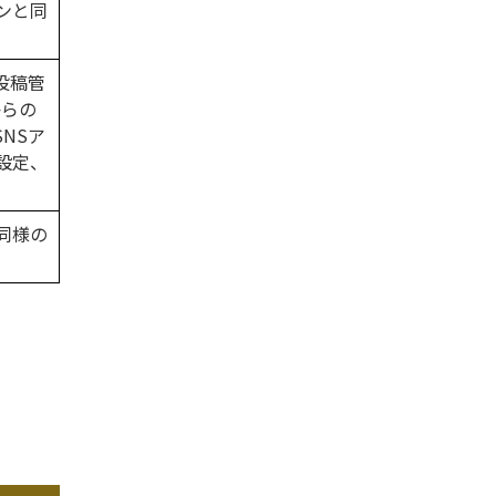
ンと同
投稿管
からの
SNSア
設定、
同様の