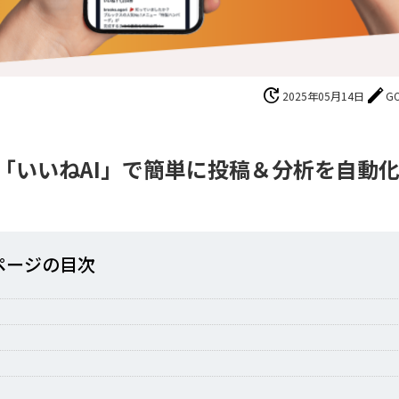
update
edit
2025年05月14日
G
「いいねAI」で簡単に投稿＆分析を自動
ページの⽬次