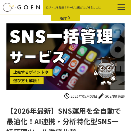
Skip
ビジネスを加速！サービス選びのご縁をここに
to
the
content
update
edit
2026年05月03日
GOEN編集部
【2026年最新】SNS運用を全自動で
最適化！AI連携・分析特化型SNS一