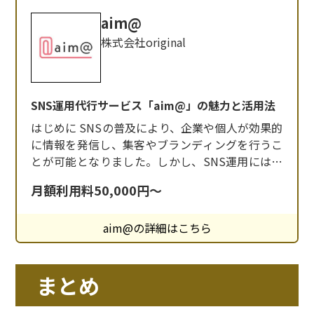
aim@
株式会社original
SNS運用代行サービス「aim@」の魅力と活用法
はじめに SNSの普及により、企業や個人が効果的
に情報を発信し、集客やブランディングを行うこ
とが可能となりました。しかし、SNS運用には戦
略的なアプローチと継続的な努力が必要です。 そ
月額利用料50,000円～
こで、株式会社originalが提供するSNS運用代行
サービス「aim@（エイムアット）」が注目され
aim@の詳細はこちら
ています。本記事では、「aim@」の特徴と導入
のメリットについて詳しく解説し
まとめ