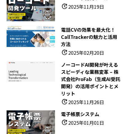
update
2025年11月19日
電話CVの効果を最大化！
CallTrackerの魅力と活用
方法
update
2025年02月20日
ノーコードAI開発が叶える
スピーディな業務変革 – 株
式会社ProFab（生成AI受託
開発）の活用ポイントとメ
リット
update
2025年11月26日
電子帳票システム
update
2025年01月01日