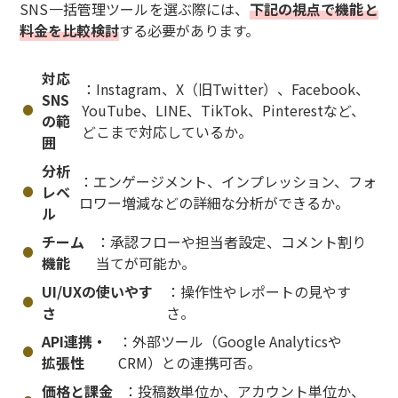
SNS一括管理ツールを選ぶ際には、
下記の視点で機能と
料金を比較検討
する必要があります。
対応
：Instagram、X（旧Twitter）、Facebook、
SNS
YouTube、LINE、TikTok、Pinterestなど、
の範
どこまで対応しているか。
囲
分析
：エンゲージメント、インプレッション、フォ
レベ
ロワー増減などの詳細な分析ができるか。
ル
チーム
：承認フローや担当者設定、コメント割り
機能
当てが可能か。
UI/UXの使いやす
：操作性やレポートの見やす
さ
さ。
API連携・
：外部ツール（Google Analyticsや
拡張性
CRM）との連携可否。
価格と課金
：投稿数単位か、アカウント単位か、