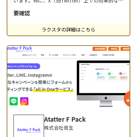
います。特に、X（旧Twitter）上での効果的なキ
ャンペーン運用は、多くの企業が注目するポイン
要確認
トです。しかし、効果的なキャンペーンを実施す
るためには、専門的な知識やツールが必要となり
ラクスタの詳細はこちら
ます。 そこで登場するのが、株式会社キュービッ
クが提供するX（Twitter）インス
Atatter F Pack
株式会社音生