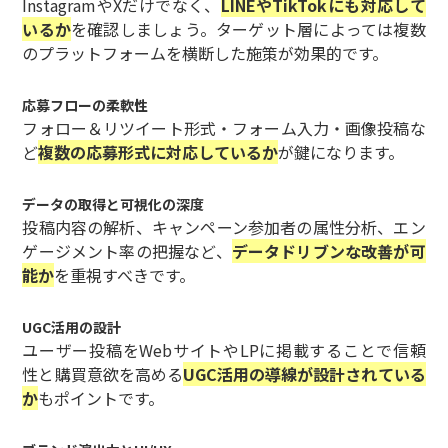
InstagramやXだけでなく、
LINEやTikTokにも対応して
いるか
を確認しましょう。ターゲット層によっては複数
のプラットフォームを横断した施策が効果的です。
応募フローの柔軟性
フォロー＆リツイート形式・フォーム入力・画像投稿な
ど
複数の応募形式に対応しているか
が鍵になります。
データの取得と可視化の深度
投稿内容の解析、キャンペーン参加者の属性分析、エン
ゲージメント率の把握など、
データドリブンな改善が可
能か
を重視すべきです。
UGC活用の設計
ユーザー投稿をWebサイトやLPに掲載することで信頼
性と購買意欲を高める
UGC活用の導線が設計されている
か
もポイントです。