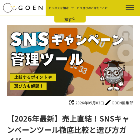
Skip
ビジネスを加速！サービス選びのご縁をここに
to
the
content
update
edit
2026年05月03日
GOEN編集部
【2026年最新】売上直結！SNSキャ
ンペーンツール徹底比較と選び方ガ