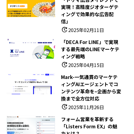
実現！高精度ジオターゲテ
ィングで効果的な広告配
信」
update
2025年02月11日
「DECA For LINE」で実現
する最先端のLINEマーケテ
ィング戦略
update
2025年04月15日
Mark-一気通貫のマーケテ
ィングAIエージェントでコ
ンテンツ革命を–企画から変
換まで全方位対応
update
2025年11月26日
フォーム営業を革新する
「Listers Form EX」の魅
力とは？