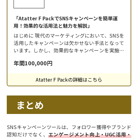
「Atatter F PackでSNSキャンペーンを簡単運
用！効果的な活用法と魅力を解説」
はじめに 現代のマーケティングにおいて、SNSを
活用したキャンペーンは欠かせない手法となって
います。しかし、効果的なキャンペーンを実施す
るためには、専門的な知識やツールが必要です。
年間100,000円
そこで登場するのが、Atatter F Packです。
Atatter F Packとは Atatter F Packは、株式会社音
Atatter F Packの詳細はこちら
生（ネオ）が提供するSNSキャンペーンプラット
フ
まとめ
SNSキャンペーンツールは、フォロワー獲得やブランド
認知だけでなく、
エンゲージメント向上・UGC活用・