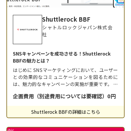
Shuttlerock BBF
シャトルロックジャパン株式会
社
SNSキャンペーンを成功させる！Shuttlerock
BBFの魅力とは？
はじめに SNSマーケティングにおいて、ユーザー
との効果的なコミュニケーションを図るために
は、魅力的なキャンペーンの実施が重要です。 特
に、X（旧Twitter）上でのインスタントウィンキ
企画費用（別途費用については要確認）0円
ャンペーンは、即時性と拡散力を兼ね備え、多く
の企業が採用しています。 今回は、その中でも注
Shuttlerock BBFの詳細はこちら
目のツール「Shuttlerock BBF」についてご紹介
します。 Shuttle