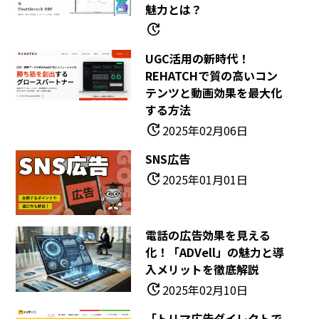
魅力とは？
update
UGC活用の新時代！
REHATCHで質の高いコン
テンツと動画効果を最大化
する方法
update
2025年02月06日
SNS広告
update
2025年01月01日
電話の広告効果を見える
化！「ADVell」の魅力と導
入メリットを徹底解説
update
2025年02月10日
「トリマ広告ダイレクトで