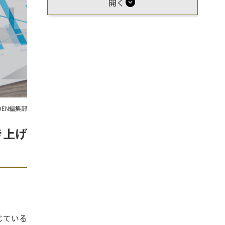
expand_circle_down
開く
OEN編集部
き上げ
じている