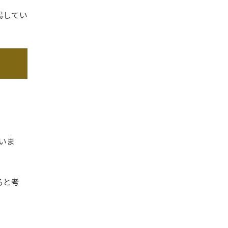
場してい
いま
ると考