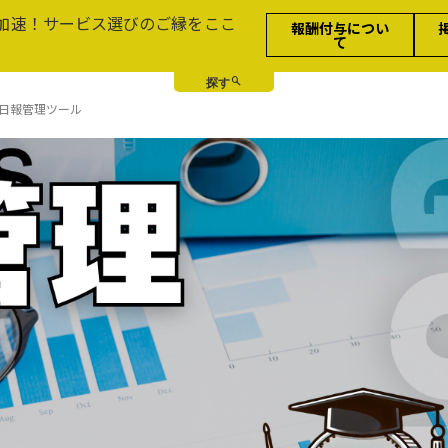
加速！サービス選びのご縁をここ
報酬付与につい
て
日報管理ツール