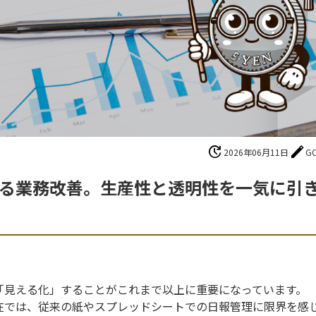
update
edit
2026年06月11日
G
める業務改善。生産性と透明性を一気に引
「見える化」することがこれまで以上に重要になっています。
在では、従来の紙やスプレッドシートでの日報管理に限界を感