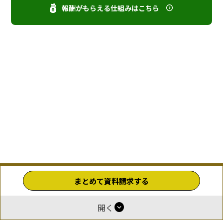
報酬がもらえる仕組みはこちら
まとめて資料請求する
expand_circle_down
開く
ホーム
運営
報酬付与について