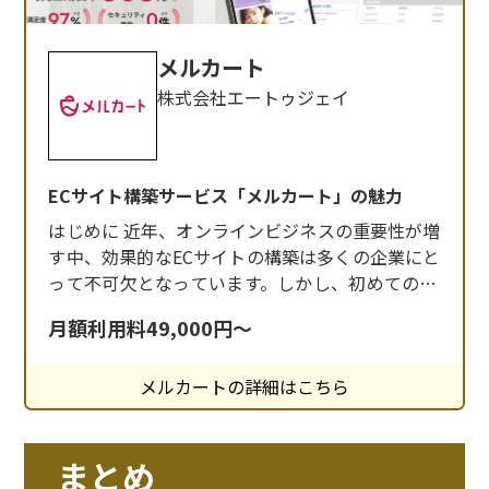
メルカート
株式会社エートゥジェイ
ECサイト構築サービス「メルカート」の魅力
はじめに 近年、オンラインビジネスの重要性が増
す中、効果的なECサイトの構築は多くの企業にと
って不可欠となっています。しかし、初めてのEC
サイト立ち上げや、既存サイトのリニューアルに
月額利用料49,000円～
は多くの課題が伴います。 開発コストや運用の手
間、機能の拡張性、セキュリティ対策など、慎重
メルカートの詳細はこちら
に検討すべきポイントが数多く存在します。 そん
な中、クラウド型ECサイト構築プラットフォ
まとめ