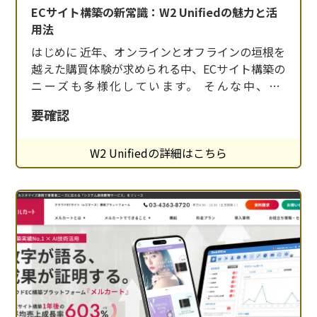
ECサイト構築の新常識：W2 Unifiedの魅力と活
用法
はじめに 近年、オンラインとオフラインの垣根を
越えた購買体験が求められる中、ECサイト構築の
ニーズも多様化しています。 そんな中、W2
Unifiedは、豊富な機能と柔軟なカスタマイズ性で
要確認
注目を集めています。本記事では、W2 Unifiedの
特徴や導入のメリットについて詳しく解説しま
W2 Unifiedの詳細はこちら
す。 W2 Unifiedとは？ W2 Unifiedは、OMO/オム
ニチャ