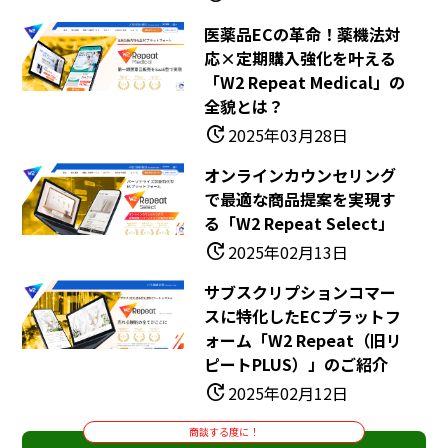
医薬品ECの革命！薬機法対
応×定期購入強化を叶える
「W2 Repeat Medical」の
全貌とは？
update
2025年03月28日
オンラインカウンセリング
で最適な商品提案を実現す
る「W2 Repeat Select」
update
2025年02月13日
サブスクリプションコマー
スに特化したECプラットフ
ォーム「W2 Repeat（旧リ
ピートPLUS）」のご紹介
update
2025年02月12日
商談する度に！