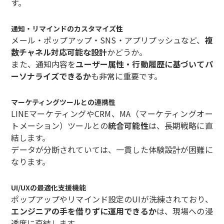
す。
通知・リマインドのカスタマイズ性
メール・ポップアップ・SNS・アプリプッシュなど、
複
数チャネル対応可能な設計
かどうか。
また、通知内容を
ユーザー属性・行動履歴に基づいてパ
ーソナライズできるか
も非常に重要です。
マーケティングツールとの連携性
LINEマーケティングやCRM、MA（マーケティングオー
トメーション）ツールとの
統合可能性
は、長期戦略に直
結します。
データが分断されていては、一貫した体験設計が困難に
なります。
UI/UXの最適化支援機能
ポップアップやリマインド設定のUIが洗練されており、
エンジニアの手を借りずに運用できるか
は、現場への浸
透度に直結します。