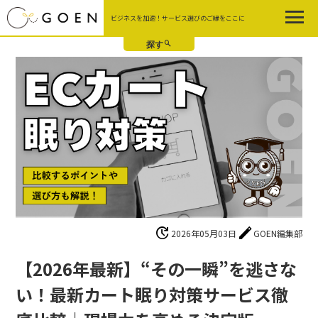
Skip
ビジネスを加速！サービス選びのご縁をここに
to
the
content
update
edit
2026年05月03日
GOEN編集部
【2026年最新】“その一瞬”を逃さな
い！最新カート眠り対策サービス徹