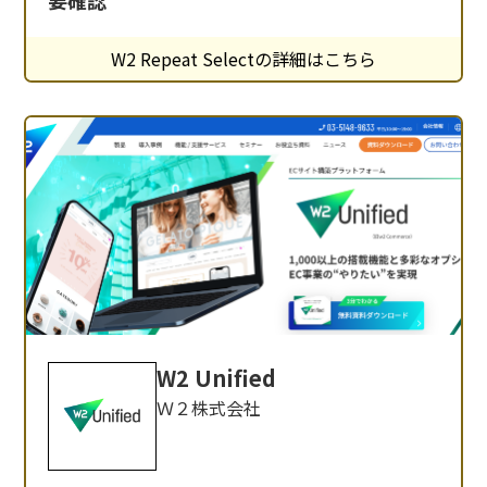
要確認
トフォームです。 「W2 Repeat Select」とは EC
サイトのパーソナライズを実現するオンラインカ
W2 Repeat Selectの詳細はこちら
ウンセリングシステム。ユーザーの回答をもとに
商品を提案し
W2 Unified
Ｗ２株式会社