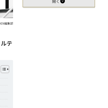
expand_circle_down
開く
OEN編集部
カルテ