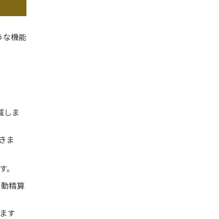
うな機能
減しま
きま
す。
自動精算
ます