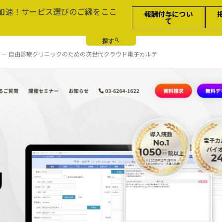
加速！サービス選びのご縁をここ
報酬付与につい
て
Cloud — 自由診療クリニックのための次世代クラウド電子カルテ