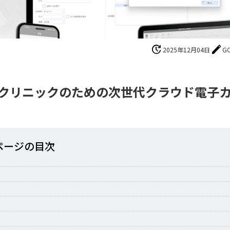
update
edit
2025年12月04日
G
 自由診療クリニックのための次世代クラウド電子
ページの⽬次