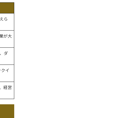
えら
業が大
、ダ
ックイ
、経営