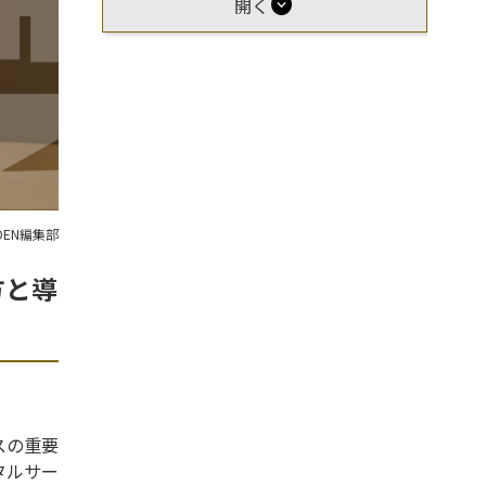
expand_circle_down
開く
OEN編集部
方と導
スの重要
タルサー