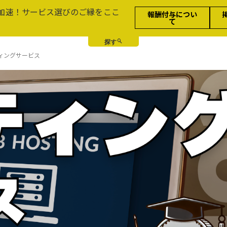
加速！サービス選びのご縁をここ
報酬付与につい
て
ィングサービス