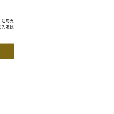
・運用支
ど先進技