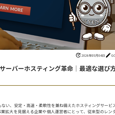
update
edit
2026年05月04日
G
ルサーバーホスティング革命｜最適な選び
もない、安定・高速・柔軟性を兼ね備えたホスティングサービ
事業拡大を見据える企業や個人運営者にとって、従来型のレン