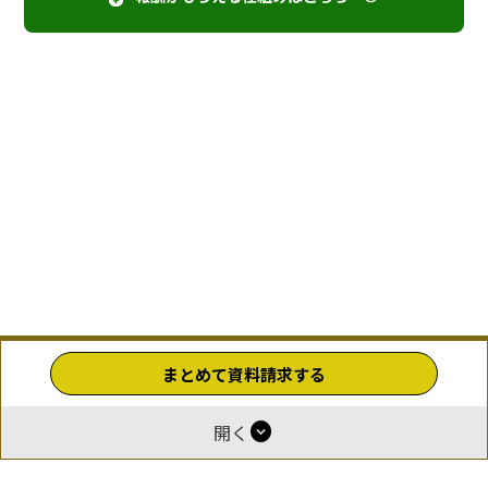
まとめて資料請求する
expand_circle_down
開く
ホーム
運営
報酬付与について
掲載をご希望の企業様
お問い合わせ
利用規約