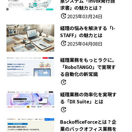
票システム「invox発行請
求書」の魅力とは？
update
2025年03月24日
経理の悩みを解決する「i-
STAFF」の魅力とは
update
2025年04月08日
経理業務をもっとラクに。
「RoboTANGO」で実現す
る自動化の新常識
update
経理業務の効率化を実現す
る「DX Suite」とは
update
BackofficeForceとは？企
業のバックオフィス業務を