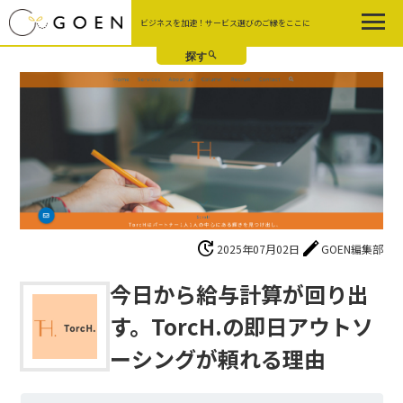
Skip
ビジネスを加速！サービス選びのご縁をここに
to
the
content
update
edit
2025年07月02日
GOEN編集部
今日から給与計算が回り出
す。TorcH.の即日アウトソ
ーシングが頼れる理由