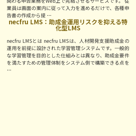
関わる申告業務をWeb上で完結させるサービスです。 従
シ
業員は画面の案内に従って入力を進めるだけで、各種申
ス
年
告書の作成から提
…
テ
necfru LMS：助成金運用リスクを抑える特
末
ム
化型LMS
調
Pay-
整
necfru LMSとは necfru LMSは、人材開発支援助成金の
Look：
申
運用を前提に設計された学習管理システムです。一般的
明
告
な学習管理を目的とした仕組みとは異なり、助成金要件
細
支
を満たすための管理体制をシステム側で構築できる点を
電
援
necfru
…
子
サ
LMS：
化
ー
助
で
ビ
成
業
ス
金
務
『年
運
効
調
用
率
ヘ
リ
化
ル
ス
｜
パ
ク