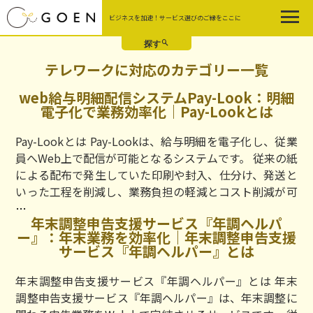
Skip
ビジネスを加速！サービス選びのご縁をここに
to
the
content
テレワークに対応のカテゴリー一覧
web給与明細配信システムPay-Look：明細
電子化で業務効率化｜Pay-Lookとは
Pay-Lookとは Pay-Lookは、給与明細を電子化し、従業
員へWeb上で配信が可能となるシステムです。 従来の紙
による配布で発生していた印刷や封入、仕分け、発送と
いった工程を削減し、業務負担の軽減とコスト削減が可
web
…
年末調整申告支援サービス『年調ヘルパ
給
ー』：年末業務を効率化｜年末調整申告支援
与
サービス『年調ヘルパー』とは
明
細
年末調整申告支援サービス『年調ヘルパー』とは 年末
配
調整申告支援サービス『年調ヘルパー』は、年末調整に
信