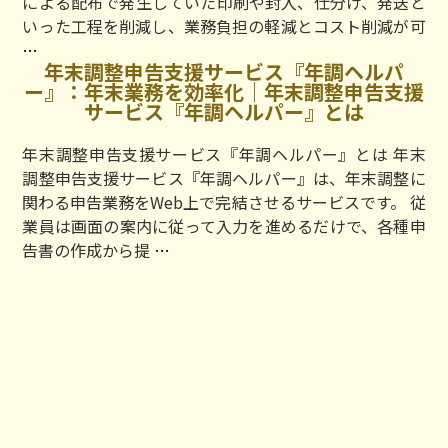
による配布で発生していた印刷や封入、仕分け、発送と
導
いった工程を削減し、業務負担の軽減とコスト削減が可
入
web
…
で
年末調整申告支援サービス『年調ヘルパ
給
企
ー』：年末業務を効率化｜年末調整申告支援
与
サービス『年調ヘルパー』とは
業
明
と
細
年末調整申告支援サービス『年調ヘルパー』とは 年末
ス
配
調整申告支援サービス『年調ヘルパー』は、年末調整に
タ
信
関わる申告業務をWeb上で完結させるサービスです。 従
ッ
シ
業員は画面の案内に従って入力を進めるだけで、各種申
フ
ス
年
告書の作成から提
…
の
テ
末
負
ム
調
担
Pay-
整
を
Look：
申
軽
明
告
減、
細
支
業
電
援
務
子
サ
委