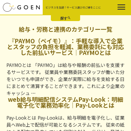
Skip
ビジネスを加速！サービス選びのご縁をここに
to
the
content
給与・労務と連携のカテゴリー一覧
『PAYMO（ペイモ）』：手軽な導入で企業
とスタッフの負担を軽減、業務委託にも対応
した前払いサービス｜PAYMOとは
PAYMOとは 「PAYMO」は給与や報酬の前払いを支援す
るサービスです。 従業員や業務委託スタッフが働いた分
をいつでも申請ができ、企業が実際に給与を支給する日
にまとめて清算することができます。これにより企業の
『PAYMO（ペ
キャッシュ
…
web給与明細配信システムPay-Look：明細
イ
電子化で業務効率化｜Pay-Lookとは
モ）』：
手
Pay-Lookとは Pay-Lookは、給与明細を電子化し、従業
軽
員へWeb上で配信が可能となるシステムです。 従来の紙
な