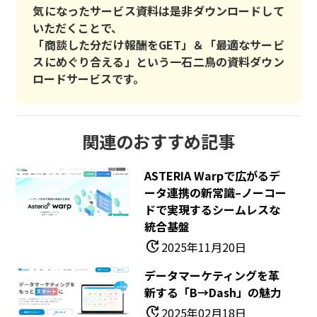
気になったサービス資料は是非ダウンロードして
いただくことで、
「商談した分だけ報酬をGET」＆「最適なサービ
スにめぐり合える」という一石二鳥の資料ダウン
ロードサービスです。
関連のおすすめ記事
ASTERIA Warpで広がるデ
ータ連携の新常識–ノーコー
ドで実現するシームレスな
統合基盤
update
2025年11月20日
データマーケティングを革
新する「b→dash」の魅力
update
2025年02月18日