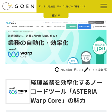
Skip
ビジネスを加速！サービス選びのご縁をここに
to
the
content
update
edit
2025年07月02日
GOEN編集部
経理業務を効率化するノー
コードツール「ASTERIA
Warp Core」の魅力