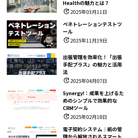
Healthの魅力とは？
update
2025年03月11日
ペネトレーションテストツ
ール
update
2025年11月19日
出張管理を効率化！「出張
手配プラス」の魅力と活用
法
update
2025年04月07日
Synergy!：成果を上げるた
めのシンプルで効果的な
CRMツール
update
2025年02月18日
電子契約システム｜紙の管
理から解放されるスマート