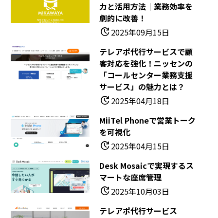
力と活用方法｜業務効率を
劇的に改善！
update
2025年09月15日
テレアポ代行サービスで顧
客対応を強化！ニッセンの
「コールセンター業務支援
サービス」の魅力とは？
update
2025年04月18日
MiiTel Phoneで営業トーク
を可視化
update
2025年04月15日
Desk Mosaicで実現するス
マートな座席管理
update
2025年10月03日
テレアポ代行サービス