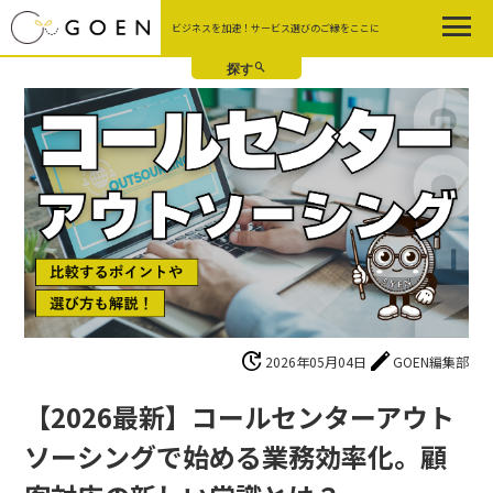
Skip
ビジネスを加速！サービス選びのご縁をここに
to
the
content
update
edit
2026年05月04日
GOEN編集部
【2026最新】コールセンターアウト
ソーシングで始める業務効率化。顧