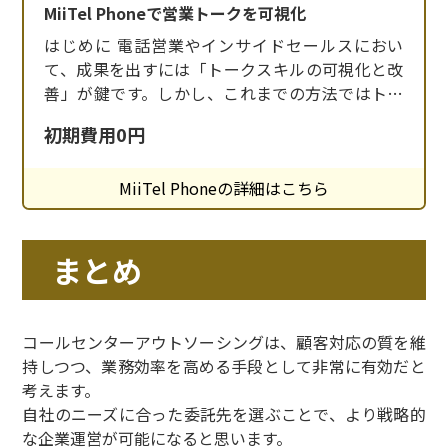
MiiTel Phoneで営業トークを可視化
はじめに 電話営業やインサイドセールスにおい
て、成果を出すには「トークスキルの可視化と改
善」が鍵です。しかし、これまでの方法ではトー
クの内容を数値化して分析するのが難しく、属人
初期費用0円
化したノウハウに頼るしかありませんでした。 そ
こで登場したのが、トーク解析AI搭載のクラウド
MiiTel Phoneの詳細はこちら
IP電話「MiiTel Phone」です。通話の内容を自動
で録音・文字起こしし、話速や会話の
まとめ
コールセンターアウトソーシングは、顧客対応の質を維
持しつつ、業務効率を高める手段として非常に有効だと
考えます。
自社のニーズに合った委託先を選ぶことで、より戦略的
な企業運営が可能になると思います。