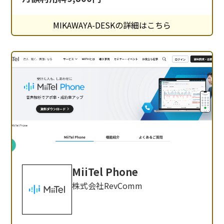
そんな課題を解決するのが、電話代行・秘書代行
サービス「MIKAWAYA-DESK」です。本記事で
MIKAWAYA-DESKの詳細はこちら
は、「MIKAWAYA-DESK」の魅力や導入メリッ
ト、適した活用方法をわかりやすくご
MiiTel Phone
株式会社RevComm