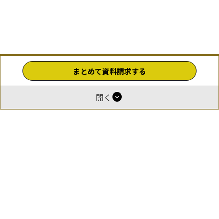
まとめて資料請求する
expand_circle_down
開く
ホーム
運営
報酬付与について
掲載をご希望の企業様
お問い合わせ
利用規約
プライバシーポリシー
© 2026 GOEN（ゴエン）