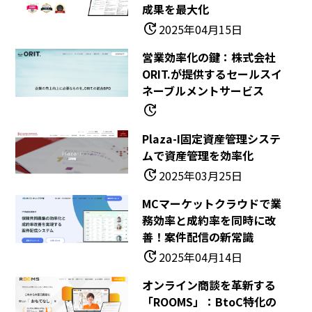
成果を最大化
update
2025年04月15日
営業効率化の鍵：株式会社
ORIT.が提供するセールスイ
ネーブルメントサービス
update
Plaza-I固定資産管理システ
ムで資産管理を効率化
update
2025年03月25日
MCマーケットクラウドで業
務効率と成約率を同時に改
善！案件配信の新常識
update
2025年04月14日
オンライン商談を革新する
「ROOMS」：BtoC特化の