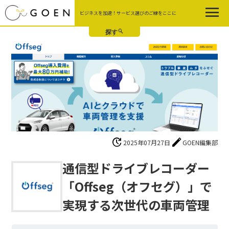
Skip
ビジネスを加速！サービス選びのご縁をここに
to
the
content
update
edit
2025年07月27日
GOEN編集部
通信型ドライブレコーダー
「Offseg（オフセグ）」で
実現する次世代の車両管理