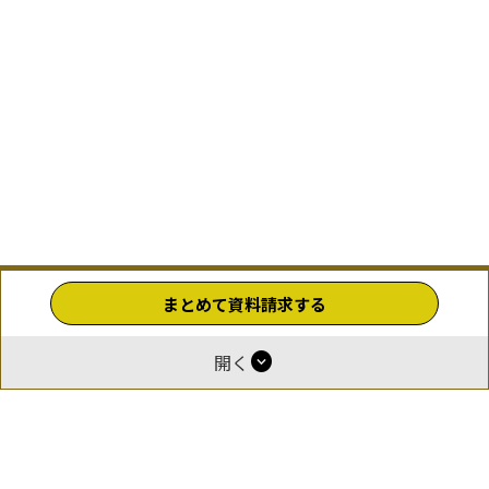
まとめて資料請求する
expand_circle_down
開く
ホーム
運営
報酬付与について
掲載をご希望の企業様
お問い合わせ
利用規約
プライバシーポリシー