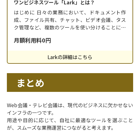
ワンビジネスツール「Lark」とは？
はじめに 日々の業務において、ドキュメント作
成、ファイル共有、チャット、ビデオ会議、タス
ク管理など、複数のツールを使い分けることに疲
れていませんか？「Lark（ラーク）」は、こうし
月額利用料0円
た業務を一元管理できる次世代のオールインワン
ビジネスツールです。スマホ一つで業務が完結す
Larkの詳細はこちら
るほど機能がまとまっており、ITリテラシーに自
信がない方でもすぐに使いこなせるシンプルな設
計
まとめ
Web会議・テレビ会議は、現代のビジネスに欠かせない
インフラの一つです。
用途や目的に応じて、自社に最適なツールを選ぶこと
が、スムーズな業務運営につながると考えます。