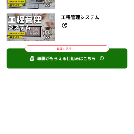
工程管理システム
update
商談する度に！
報酬がもらえる仕組みはこちら