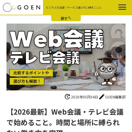
Skip
ビジネスを加速！サービス選びのご縁をここに
to
the
content
update
edit
2026年05月04日
GOEN編集部
【2026最新】Web会議・テレビ会議
で始めること。時間と場所に縛られ