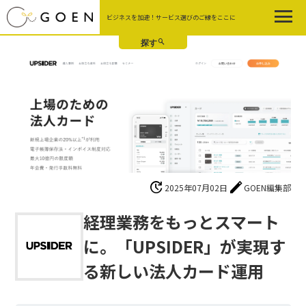
Skip
ビジネスを加速！サービス選びのご縁をここに
to
the
content
update
edit
2025年07月02日
GOEN編集部
経理業務をもっとスマート
に。「UPSIDER」が実現す
る新しい法人カード運用