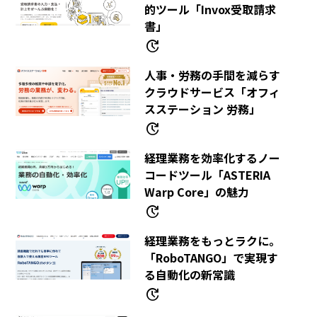
的ツール「invox受取請求
書」
update
人事・労務の手間を減らす
クラウドサービス「オフィ
スステーション 労務」
update
経理業務を効率化するノー
コードツール「ASTERIA
Warp Core」の魅力
update
経理業務をもっとラクに。
「RoboTANGO」で実現す
る自動化の新常識
update