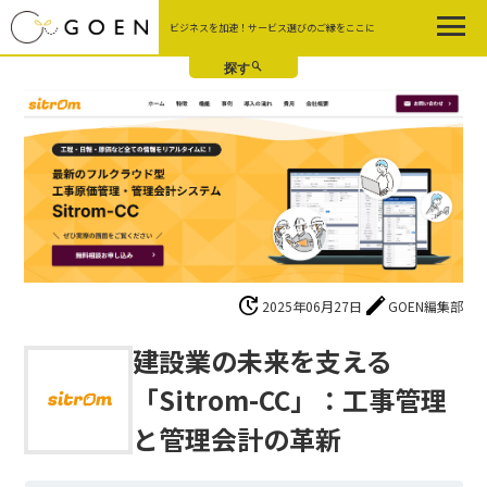
Skip
ビジネスを加速！サービス選びのご縁をここに
to
the
content
update
edit
2025年06月27日
GOEN編集部
建設業の未来を支える
「Sitrom-CC」：工事管理
と管理会計の革新