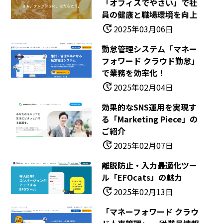
「オフィスでやさい」で社
員の健康と職場環境を向上
update
2025年03月06日
勤怠管理システム「マネー
フォワード クラウド勤怠」
で業務を効率化！
update
2025年02月04日
効果的なSNS運用を実現す
る「Marketing Piece」の
ご紹介
update
2025年02月07日
離脱防止・入力最適化ツー
ル「EFOcats」の魅力
update
2025年02月13日
「マネーフォワード クラウ