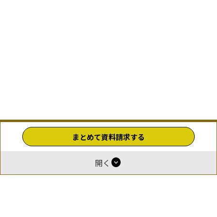
まとめて資料請求する
expand_circle_down
開く
ホーム
運営
報酬付与について
掲載をご希望の企業様
お問い合わせ
利用規約
プライバシーポリシー