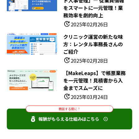
ド人事管理」― 従業員情報
をスマートに一元管理！業
務効率を劇的向上
update
2025年02月26日
クリニック運営の新たな味
方：レンタル事務長さんの
ご紹介
update
2025年02月28日
【MakeLeaps】で帳票業務
を一元管理！見積書から入
金までスムーズに
update
2025年03月24日
商談する度に！
報酬がもらえる仕組みはこちら