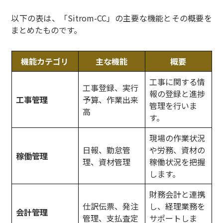
以下の表は、「Sitrom-CC」の主要な機能とその概要を
まとめたものです。
機能カテゴリ
主な機能
概要
工事に関する情
工事登録、実行
報の登録と進捗
工事管理
予算、作業出来
管理を行いま
高
す。
現場の作業状況
日報、勤怠管
や労務、資材の
稼働管理
理、資材管理
稼働状況を把握
します。
財務会計と連携
仕訳伝票、発注
し、経理業務を
会計管理
管理、支払査定
サポートしま