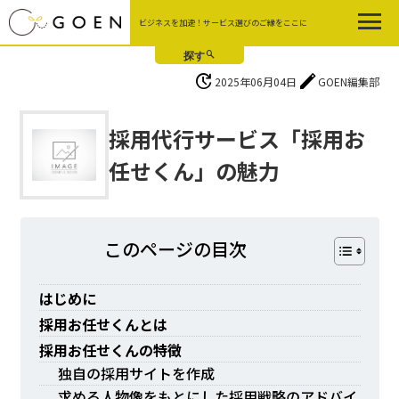
Skip
ビジネスを加速！サービス選びのご縁をここに
to
the
content
update
edit
2025年06月04日
GOEN編集部
採用代行サービス「採用お
任せくん」の魅力
このページの⽬次
はじめに
採用お任せくんとは
採用お任せくんの特徴
独自の採用サイトを作成
求める人物像をもとにした採用戦略のアドバイ