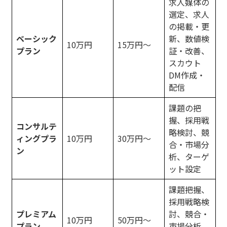
求人媒体の
選定、求人
の掲載・更
ベーシック
新、数値検
10万円
15万円～
プラン
証・改善、
スカウト
DM作成・
配信
課題の把
握、採用戦
コンサルテ
略検討、競
ィングプラ
10万円
30万円～
合・市場分
ン
析、ターゲ
ット設定
課題把握、
採用戦略検
プレミアム
討、競合・
10万円
50万円～
プラン
市場分析、