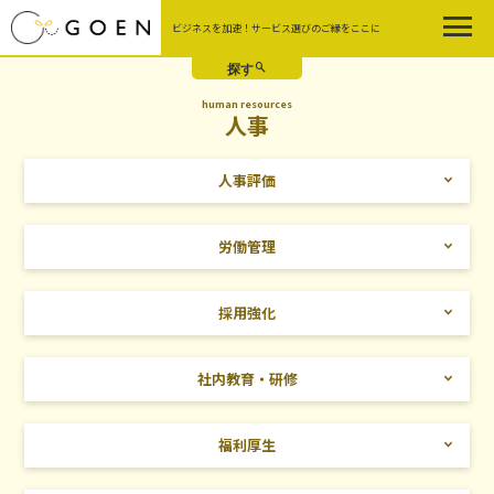
Skip
ビジネスを加速！サービス選びのご縁をここに
to
the
content
human resources
人事
人事評価
労働管理
採用強化
社内教育・研修
福利厚生