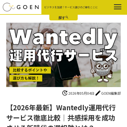
Skip
ビジネスを加速！サービス選びのご縁をここに
to
the
content
update
edit
2026年05月04日
GOEN編集部
【2026年最新】Wantedly運用代行
サービス徹底比較｜共感採用を成功