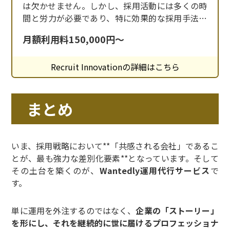
は欠かせません。しかし、採用活動には多くの時
間と労力が必要であり、特に効果的な採用手法を
見つけるのは容易ではありません。 そこで、「株
月額利用料150,000円～
式会社Recruit Innovation」は、独自の採用支援
サービスを提供し、企業の採用活動を強力にサポ
Recruit Innovationの詳細はこちら
ートしています。Wantedlyの運用代行を中心に、
多くの実績を誇るこのサ
まとめ
いま、採用戦略において**「共感される会社」であるこ
とが、最も強力な差別化要素**となっています。そして
その土台を築くのが、
Wantedly運用代行サービス
で
す。
単に運用を外注するのではなく、
企業の「ストーリー」
を形にし、それを継続的に世に届けるプロフェッショナ