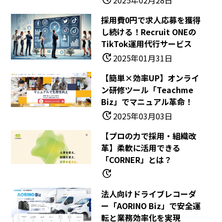
update
2025年02月28日
採用費0円で求人応募を獲得
し続ける！Recruit ONEの
TikTok運用代行サービス
update
2025年01月31日
【簡単×効率UP】オンライ
ン研修ツール「Teachme
Biz」でマニュアル革命！
update
2025年03月03日
【プロの力で採用・組織改
革】柔軟に活用できる
「CORNER」とは？
update
法人向けドライブレコーダ
ー「AORINO Biz」で安全運
転と業務効率化を実現