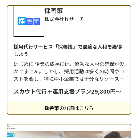
採善策
株式会社ｂサーチ
採用代行サービス「採善策」で最適な人材を獲得
しよう
はじめに 企業の成長には、優秀な人材の確保が欠
かせません。しかし、採用活動は多くの時間やコ
ストを要し、特に中小企業では十分なリソースを
確保するのが難しいケースも多いでしょう。 そん
スカウト代行＋運用支援プラン29,800円～
な中で、企業の採用活動をトータルサポートする
のが、bサーチが提供する採用代行サービス「採
採善策の詳細はこちら
善策」です。「採善策」では、企業の採用課題を
解決するために、最適な手法を組み合わせた採用
戦略