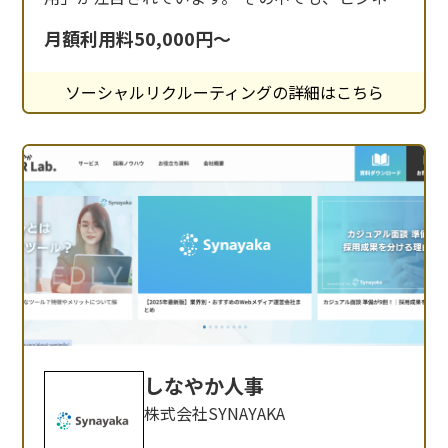
SNSとして多くの企業が利用する「Wantedly（ウ
月額利用料50,000円～
ォンテッドリー）」は、企業の魅力を伝え、共感
する人材と出会うためのプラットフォームとして
ソーシャルリクルーティングの詳細はこちら
広く認知されています。 しかし、効果的な運用に
は専門的な知識と継続的な取り組みが必要
しなやか人事
株式会社SYNAYAKA