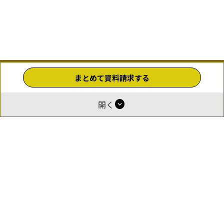
まとめて資料請求する
expand_circle_down
開く
ホーム
運営
報酬付与について
掲載をご希望の企業様
お問い合わせ
利用規約
プライバシーポリシー
© 2026 GOEN（ゴエン）