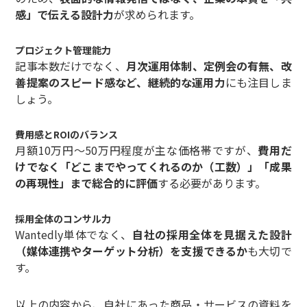
感」で伝える設計力
が求められます。
プロジェクト管理能力
記事本数だけでなく、
月次運用体制、定例会の有無、改
善提案のスピード感など、継続的な運用力
にも注目しま
しょう。
費用感とROIのバランス
月額10万円〜50万円程度が主な価格帯ですが、
費用だ
けでなく「どこまでやってくれるのか（工数）」「成果
の再現性」まで総合的に評価
する必要があります。
採用全体のコンサル力
Wantedly単体でなく、
自社の採用全体を見据えた設計
（媒体連携やターゲット分析）を支援できるか
も大切で
す。
以上の内容から、自社にあった商品・サービスの資料を