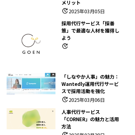
メリット
update
2025年03月05日
採用代行サービス「採善
策」で最適な人材を獲得し
よう
update
「しなやか人事」の魅力：
Wantedly運用代行サービ
スで採用活動を強化
update
2025年03月06日
人事代行サービス
「CORNER」の魅力と活用
方法