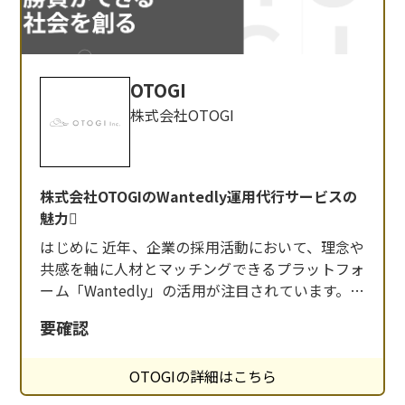
OTOGI
株式会社OTOGI
株式会社OTOGIのWantedly運用代行サービスの
魅力
はじめに 近年、企業の採用活動において、理念や
共感を軸に人材とマッチングできるプラットフォ
ーム「Wantedly」の活用が注目されています。し
かし、効果的な運用には専門的な知識と継続的な
要確認
取り組みが必要です。 そこで、Wantedlyの運用代
行サービスを提供する「株式会社OTOGI」のサー
OTOGIの詳細はこちら
ビスをご紹介します。 株式会社OTOGIとは 株式
会社OTOGIは、「個