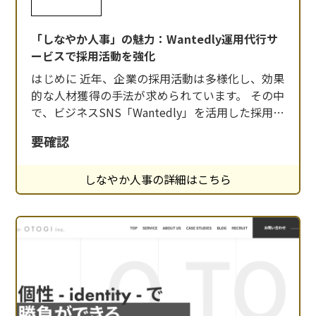
「しなやか人事」の魅力：Wantedly運用代行サ
ービスで採用活動を強化
はじめに 近年、企業の採用活動は多様化し、効果
的な人材獲得の手法が求められています。 その中
で、ビジネスSNS「Wantedly」を活用した採用活
動が注目を集めています。しかし、効果的な運用
要確認
には専門的な知識と経験が必要です。 「しなやか
人事」は、Wantedlyの運用代行を通じて、企業の
しなやか人事の詳細はこちら
採用活動をサポートするサービスを提供していま
す。 「しなやか人事」とは