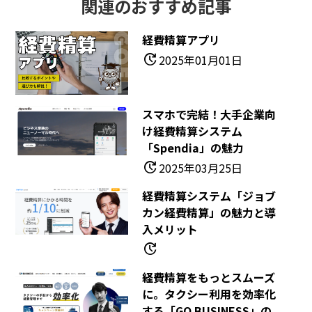
関連のおすすめ記事
経費精算アプリ
update
2025年01月01日
スマホで完結！大手企業向
け経費精算システム
「Spendia」の魅力
update
2025年03月25日
経費精算システム「ジョブ
カン経費精算」の魅力と導
入メリット
update
経費精算をもっとスムーズ
に。タクシー利用を効率化
する「GO BUSINESS」の