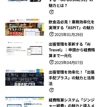
魅力とは？
update
飲食店必見！業務効率化を
実現する「ASPIT」の魅力
update
2025年01月29日
出張管理を革新する「AI
Travel」：申請から経費精
算まで一元化
update
2025年04月07日
出張管理を効率化！「出張
手配プラス」の魅力と活用
法
update
経費精算システム「ジンジ
ャー経費」の魅力と導入メ