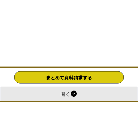
まとめて資料請求する
expand_circle_down
開く
ホーム
運営
報酬付与について
掲載をご希望の企業様
お問い合わせ
利用規約
プライバシーポリシー
© 2026 GOEN（ゴエン）