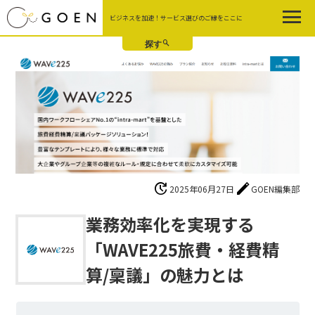
Skip
ビジネスを加速！サービス選びのご縁をここに
to
the
content
update
edit
2025年06月27日
GOEN編集部
業務効率化を実現する
「WAVE225旅費・経費精
算/稟議」の魅力とは