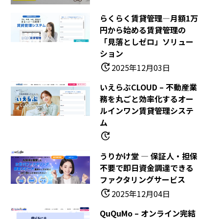
らくらく賃貸管理―月額1万
円から始める賃貸管理の
「見落としゼロ」ソリュー
ション
update
2025年12月03日
いえらぶCLOUD – 不動産業
務を丸ごと効率化するオー
ルインワン賃貸管理システ
ム
update
うりかけ堂 — 保証人・担保
不要で即日資金調達できる
ファクタリングサービス
update
2025年12月04日
QuQuMo – オンライン完結