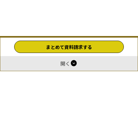
まとめて資料請求する
expand_circle_down
開く
ホーム
運営
報酬付与について
掲載をご希望の企業様
お問い合わせ
利用規約
プライバシーポリシー
© 2026 GOEN（ゴエン）