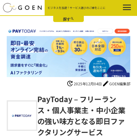
Skip
ビジネスを加速！サービス選びのご縁をここに
to
the
content
update
edit
2025年12月04日
GOEN編集部
PayToday – フリーラン
ス・個人事業主・中小企業
の強い味方となる即日ファ
クタリングサービス