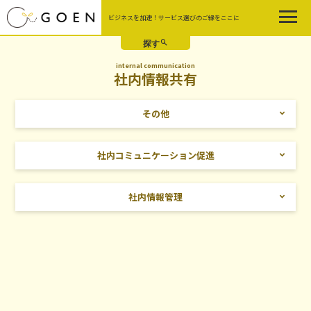
Skip
ビジネスを加速！サービス選びのご縁をここに
to
the
content
internal communication
社内情報共有
その他
社内コミュニケーション促進
社内情報管理