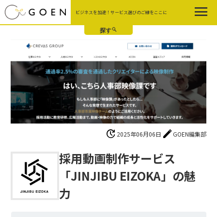
Skip
ビジネスを加速！サービス選びのご縁をここに
to
the
content
update
edit
2025年06月06日
GOEN編集部
採用動画制作サービス
「JINJIBU EIZOKA」の魅
力